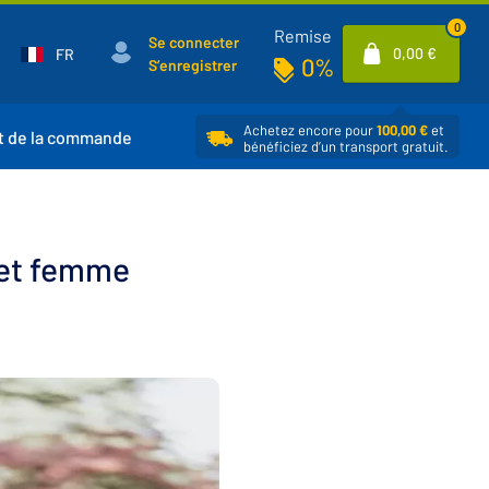
0
Remise
Se connecter
0,00 €
FR
0%
S’enregistrer
Achetez encore pour
100,00 €
et
t de la commande
bénéficiez d’un transport gratuit.
 et femme