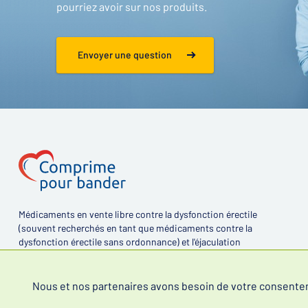
pourriez avoir sur nos produits.
Envoyer une question
Médicaments en vente libre contre la dysfonction érectile
(souvent recherchés en tant que médicaments contre la
dysfonction érectile sans ordonnance) et l'éjaculation
précoce.
Nous et nos partenaires avons besoin de votre consentemen