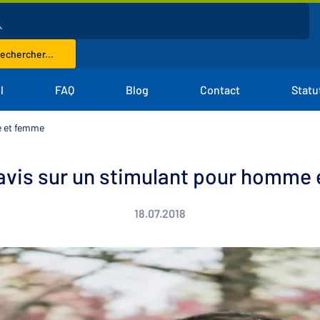
echercher...
l
FAQ
Blog
Contact
Statu
e et femme
 avis sur un stimulant pour homme
18.07.2018