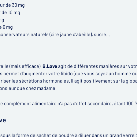
eur de 30 mg
r de 10 mg
mg
e 6 mg
 conservateurs naturels (cire jaune d’abeille), sucre…
elle (mais efficace),
B.Love
agit de différentes manières sur votr
 permet d’augmenter votre libido (que vous soyez un homme ou
riser les sécrétions hormonales. Il agit positivement sur la glob
monsieur que chez madame.
ce complément alimentaire n’a pas d’effet secondaire, étant 100 
ve
ous la forme de sachet de poudre à diluer dans un grand verre