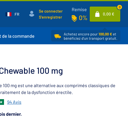
0
Remise
Se connecter
0,00 €
FR
0%
S’enregistrer
Achetez encore pour
100,00 €
et
t de la commande
bénéficiez d’un transport gratuit.
Chewable 100 mg
100 mg est une alternative aux comprimés classiques de
traitement de la dysfonction érectile.
94 Avis
is dernier.