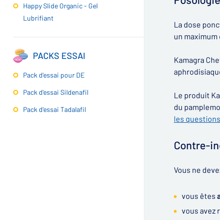
Happy Slide Organic - Gel
Lubrifiant
La dose ponct
un maximum de
PACKS ESSAI
Kamagra Chewa
aphrodisiaqu
Pack d'essai pour DE
Pack d'essai Sildenafil
Le produit Ka
du pamplemou
Pack d'essai Tadalafil
les questions
Contre-in
Vous ne deve
vous êtes
vous avez