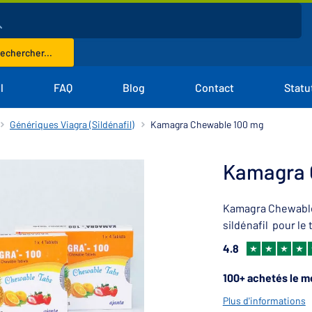
echercher...
l
FAQ
Blog
Contact
Statu
Génériques Viagra (Sildénafil)
Kamagra Chewable 100 mg
Kamagra 
Kamagra Chewable 
sildénafil pour le 
4.8
100+ achetés le mo
Plus d'informations