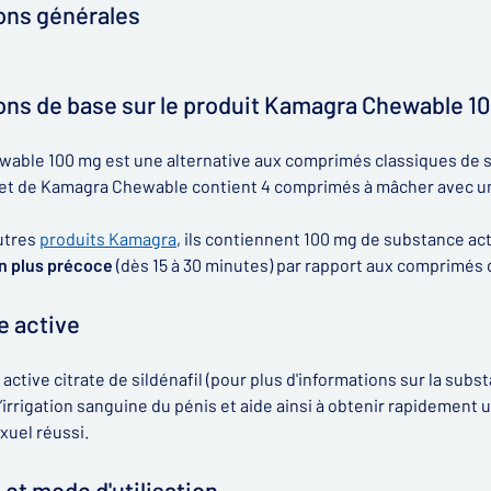
ons générales
ons de base sur le produit Kamagra Chewable 1
ble 100 mg est une alternative aux comprimés classiques de sild
t de Kamagra Chewable contient 4 comprimés à mâcher avec une
utres
produits Kamagra
, ils contiennent 100 mg de substance acti
on plus précoce
(dès 15 à 30 minutes) par rapport aux comprimés 
 active
ctive citrate de sildénafil (pour plus d'informations sur la substa
 l’irrigation sanguine du pénis et aide ainsi à obtenir rapidement
xuel réussi.
 et mode d'utilisation