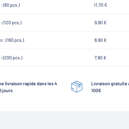
: (80 pcs.)
11,70 €
: (120 pcs.)
9,90 €
 : (160 pcs.)
8,90 €
: (200 pcs.)
7,90 €
e livraison rapide dans les 4
Livraison gratuite 
6 jours
100€