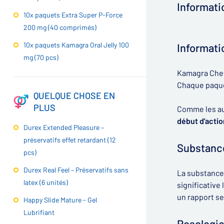
Informati
10x paquets Extra Super P-Force
200 mg (40 comprimés)
▶
10x paquets Kamagra Oral Jelly 100
Informati
mg (70 pcs)
Kamagra Chewa
Chaque paque
QUELQUE CHOSE EN
PLUS
Comme les a
début d'acti
Durex Extended Pleasure –
préservatifs effet retardant (12
Substance
pcs)
Durex Real Feel – Préservatifs sans
La substance a
latex (6 unités)
significative
un rapport se
Happy Slide Mature - Gel
Lubrifiant
Posologie