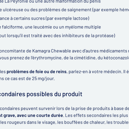
 de La Peyronie ou une autre malformation du pénis
e ulcéreuse ou des problèmes de saignement (par exemple hémo
ance à certains sucres (par exemple lactose)
 falciforme, une leucémie ou un myélome multiple
tout lorsqu'il est traité avec des inhibiteurs de la protéase)
n concomitante de Kamagra Chewable avec d'autres médicaments
i vous prenez de l'érythromycine, de la cimétidine, du kétoconazole
 des
problèmes de foie ou de reins
, parlez-en à votre médecin. Il 
ns ce cas est de 25 mg/jour.
condaires possibles du produit
condaires peuvent survenir lors de la prise de produits à base de
grave, avec une courte durée
. Les effets secondaires les plu
 les rougeurs dans le visage, les bouffées de chaleur, les troubles