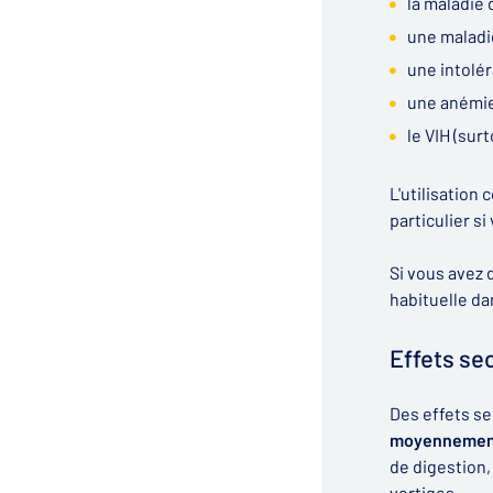
la maladie
une maladi
une intolér
une anémie
le VIH (sur
L'utilisatio
particulier s
Si vous avez
habituelle da
Effets se
Des effets se
moyennement 
de digestion,
vertiges.