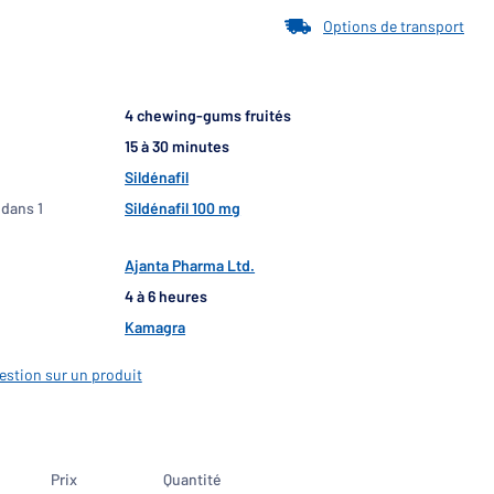
Options de transport
4 chewing-gums fruités
15 à 30 minutes
Sildénafil
 dans 1
Sildénafil 100 mg
Ajanta Pharma Ltd.
4 à 6 heures
Kamagra
estion sur un produit
Prix
Quantité