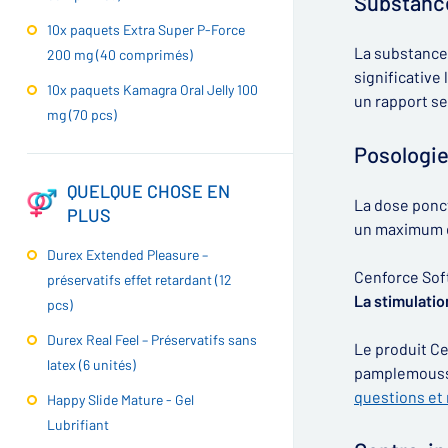
Substance
10x paquets Extra Super P-Force
La substance a
200 mg (40 comprimés)
significative
10x paquets Kamagra Oral Jelly 100
un rapport se
mg (70 pcs)
Posologie
QUELQUE CHOSE EN
La dose ponct
PLUS
un maximum de
Durex Extended Pleasure –
Cenforce Soft
préservatifs effet retardant (12
La stimulatio
pcs)
Durex Real Feel – Préservatifs sans
Le produit Ce
latex (6 unités)
pamplemousse
questions et
Happy Slide Mature - Gel
Lubrifiant