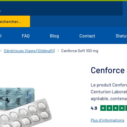
echercher...
l
FAQ
Blog
Contact
Statu
Génériques Viagra (Sildénafil)
Cenforce Soft 100 mg
Cenforce 
Le produit Cenfor
Centurion Laborat
agréable, contenan
4.9
Plus d'informations