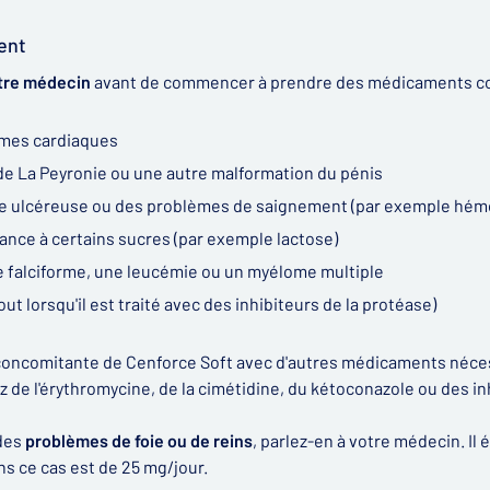
ent
tre médecin
avant de commencer à prendre des médicaments cont
mes cardiaques
 de La Peyronie ou une autre malformation du pénis
e ulcéreuse ou des problèmes de saignement (par exemple hémo
ance à certains sucres (par exemple lactose)
 falciforme, une leucémie ou un myélome multiple
tout lorsqu'il est traité avec des inhibiteurs de la protéase)
n concomitante de Cenforce Soft avec d'autres médicaments néce
z de l'érythromycine, de la cimétidine, du kétoconazole ou des inhi
 des
problèmes de foie ou de reins
, parlez-en à votre médecin. Il 
ns ce cas est de 25 mg/jour.