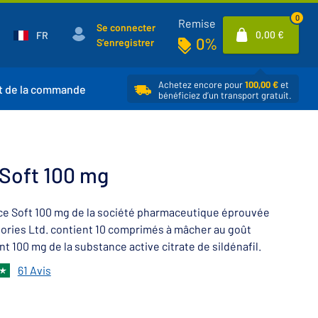
0
Remise
Se connecter
0,00 €
FR
0%
S’enregistrer
Achetez encore pour
100,00 €
et
t de la commande
bénéficiez d’un transport gratuit.
Soft 100 mg
ce Soft 100 mg de la société pharmaceutique éprouvée
ories Ltd. contient 10 comprimés à mâcher au goût
t 100 mg de la substance active citrate de sildénafil.
61 Avis