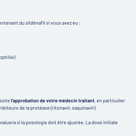
enant du sildénafil si vous avez eu :
philie)
ssite
l'approbation de votre médecin traitant
, en particulier
biteurs de la protéase (ritonavir, saquinavir).
évaluera si la posologie doit être ajustée. La dose initiale