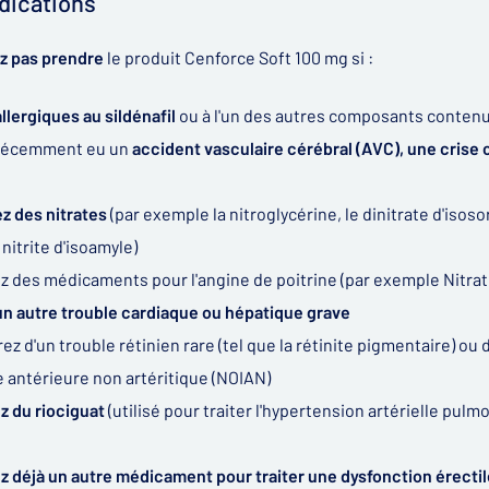
dications
z pas prendre
le produit Cenforce Soft 100 mg si :
llergiques au sildénafil
ou à l'un des autres composants conte
 récemment eu un
accident vasculaire cérébral (AVC), une crise 
ez des nitrates
(par exemple la nitroglycérine, le dinitrate d'isos
nitrite d'isoamyle)
z des médicaments pour l'angine de poitrine (par exemple Nitrat
un autre trouble cardiaque ou hépatique grave
ez d'un trouble rétinien rare (tel que la rétinite pigmentaire) o
 antérieure non artéritique (NOIAN)
z du riociguat
(utilisé pour traiter l'hypertension artérielle p
z déjà un autre médicament pour traiter une dysfonction érectil