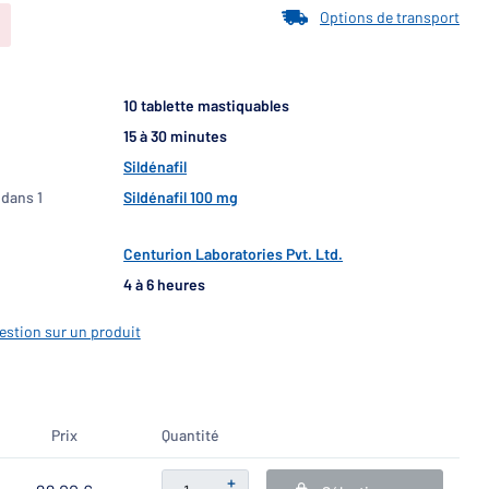
Options de transport
10 tablette mastiquables
15 à 30 minutes
Sildénafil
 dans 1
Sildénafil 100 mg
Centurion Laboratories Pvt. Ltd.
4 à 6 heures
estion sur un produit
Prix
Quantité
+