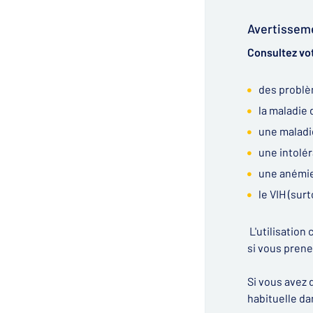
Avertissem
Consultez vo
des problè
la maladie
une maladi
une intolér
une anémie
le VIH (sur
L'utilisatio
si vous prene
Si vous avez
habituelle da