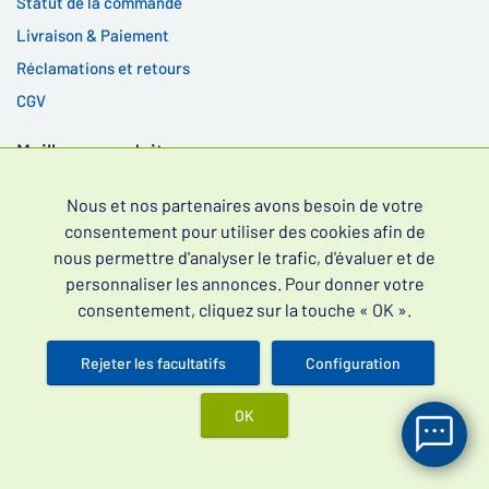
Statut de la commande
Livraison & Paiement
Réclamations et retours
CGV
Meilleurs produits
Vidalista 60 mg
Nous et nos partenaires avons besoin de votre
Cenforce 200 mg
consentement pour utiliser des cookies afin de
Kamagra Oral Jelly 100 mg
nous permettre d'analyser le trafic, d'évaluer et de
personnaliser les annonces. Pour donner votre
Kamagra Gold 100 mg
consentement, cliquez sur la touche « OK ».
Rejeter les facultatifs
Configuration
OK
Médicaments en vente libre contre la dysfonction érectile
(souvent recherchés en tant que médicaments contre la
dysfonction érectile sans ordonnance) et l'éjaculation
précoce.