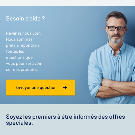
Besoin d'aide ?
Revenez nous voir.
Nous sommes
prêts à répondre à
toutes les
questions que
vous pourriez avoir
sur nos produits.
Envoyer une question
Soyez les premiers à être informés des offres
spéciales.