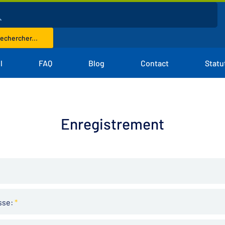
echercher...
l
FAQ
Blog
Contact
Statu
Enregistrement
sse:
*