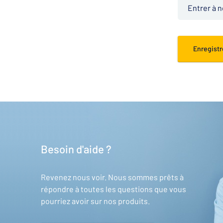
Entrer à 
Enregist
Besoin d'aide ?
Revenez nous voir. Nous sommes prêts à
répondre à toutes les questions que vous
pourriez avoir sur nos produits.