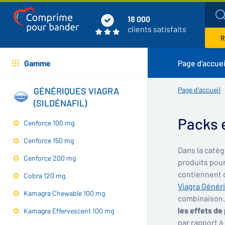
18 000
clients satisfaits
R
Gamme
Page d'accuei
GÉNÉRIQUES VIAGRA
Page d'accueil
(SILDÉNAFIL)
Packs 
Cenforce 100 mg
Cenforce 150 mg
Dans la catég
Cenforce 200 mg
produits pour
contiennent d
Cobra 120 mg
Viagra Génér
Kamagra Chewable 100 mg
combinaison.
les effets de
Kamagra Effervescent 100 mg
par rapport à