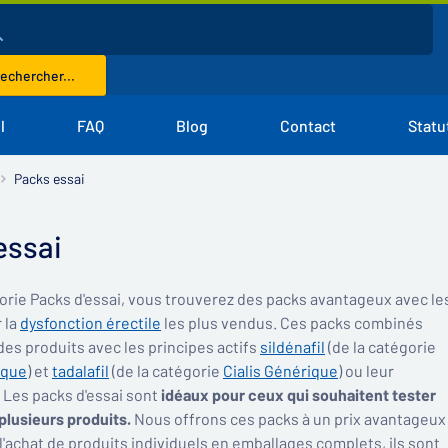
echercher...
l
FAQ
Blog
Contact
Statu
Packs essai
essai
orie Packs d'essai, vous trouverez des packs avantageux avec le
 la
dysfonction érectile
les plus vendus. Ces packs combinés
es produits avec les principes actifs
sildénafil
(de la catégorie
ique
) et
tadalafil
(de la catégorie
Cialis Générique
) ou leur
 Les packs d'essai sont
idéaux pour ceux qui souhaitent tester
 plusieurs produits.
Nous offrons ces packs à un prix avantageux 
 l'achat de produits individuels en emballages complets, ils sont