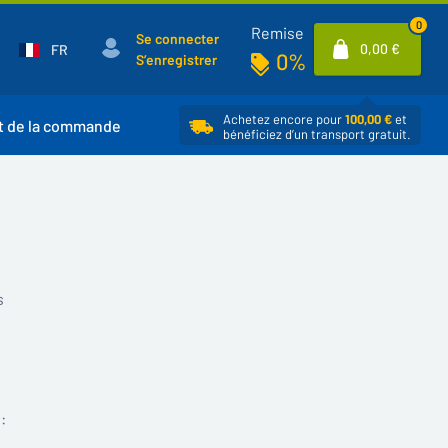
0
Remise
Se connecter
0,00 €
FR
0%
S’enregistrer
Achetez encore pour
100,00 €
et
t de la commande
bénéficiez d’un transport gratuit.
s
: