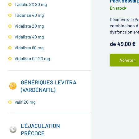
Pack d'essai 
Tadalis SX 20 mg
En stock
Tadarise 40 mg
Découvrez le Pa
combinaison de
Vidalista 20 mg
dysfonction érec
Vidalista 40 mg
de tadalafil à u
de 49,00 €
Vidalista 60 mg
Vidalista CT 20 mg
Acheter
GÉNÉRIQUES LEVITRA
(VARDÉNAFIL)
Valif 20 mg
L’ÉJACULATION
PRÉCOCE