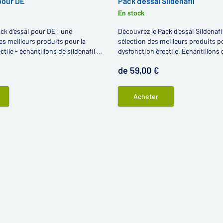
pour DE
Pack d'essai Sildenafil
En stock
ck d'essai pour DE : une
Découvrez le Pack d'essai Sildenafi
s meilleurs produits pour la
sélection des meilleurs produits po
tile - échantillons de sildenafil et
dysfonction érectile. Échantillons 
n prix avantageux !
base de sildénafil à des prix avant
de 59,00 €
Acheter