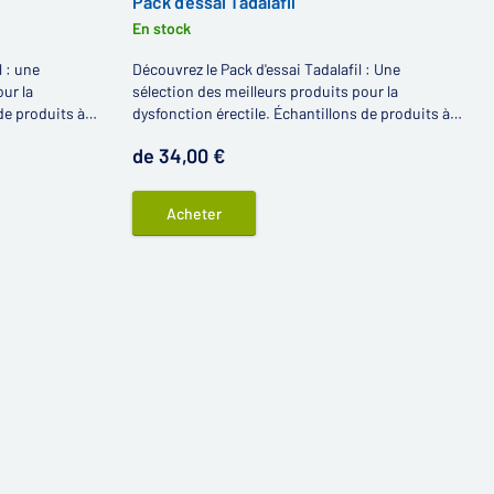
Pack d'essai Tadalafil
En stock
l : une
Découvrez le Pack d'essai Tadalafil : Une
ur la
sélection des meilleurs produits pour la
de produits à
dysfonction érectile. Échantillons de produits à
ageux !
base de tadalafil à des prix avantageux !
de 34,00 €
Acheter