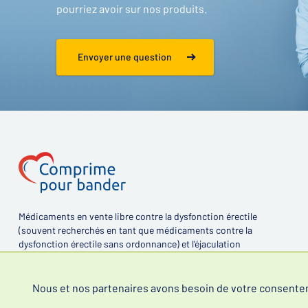
pourriez avoir sur nos produits.
Envoyer une question
Médicaments en vente libre contre la dysfonction érectile
(souvent recherchés en tant que médicaments contre la
dysfonction érectile sans ordonnance) et l'éjaculation
précoce.
Nous et nos partenaires avons besoin de votre consentemen