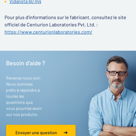
Vidalista 60 mg
Pour plus d’informations sur le fabricant, consultez le site
officiel de Centurion Laboratories Pvt. Ltd. :
https://www.centurionlaboratories.com/
Besoin d'aide ?
Revenez nous voir.
Nous sommes
prêts à répondre à
toutes les
questions que
vous pourriez avoir
sur nos produits.
Envoyer une question