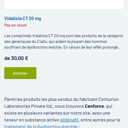
Vidalista CT 20 mg
Pas en stock
Les comprimés Vidalista CT 20 mg sont des produits de la catégorie
des génériques du Cialis, qui aident la plupart des hommes
souffrant de dysfonction érectile. En raison de leur effet prolongé
(jusqu'à 36 heures), les produits contenant du tadalafil sont
de 30,00 €
communément appelés « Pilule du week-end ».
Acheter
Parmi les produits les plus vendus du fabricant Centurion
Laboratories Private ltd., nous trouvons
Cenforce
, qui
existe en plusieurs variantes sur notre site, avec une
teneur en substance active
sildénafil
, entre autres pour le
traitement de la dysfonction érectile
: