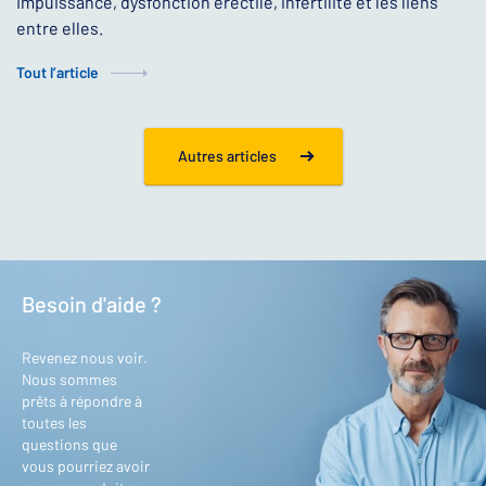
Impuissance, dysfonction érectile, infertilité et les liens
entre elles.
Tout l’article
Autres articles
Besoin d'aide ?
Revenez nous voir.
Nous sommes
prêts à répondre à
toutes les
questions que
vous pourriez avoir