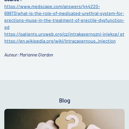
https://www.medscape.com/answers/444220-
69973/what-is-the-role-of-medicated-urethral-system-for-
erections-muse-in-the-treatment-of-erectile-dysfunction-
ed
https://patients.uroweb.org/cz/intrakavernozni-injekce/ et
https://en.wikipedia.org/wiki/Intracavernous_injection
Auteur: Marianne Giardon
Blog