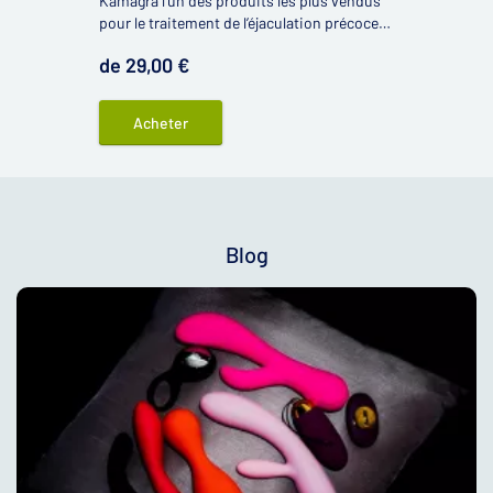
Kamagra l’un des produits les plus vendus
pour le traitement de l’éjaculation précoce
et des troubles de l’érection en même
de 29,00 €
temps.
Acheter
Blog