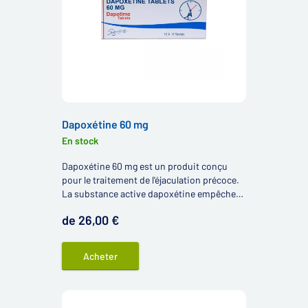
Dapoxétine 60 mg
En stock
Dapoxétine 60 mg est un produit conçu
pour le traitement de l'éjaculation précoce.
La substance active dapoxétine empêche
une éjaculation prématurée, de sorte que
de 26,00 €
vous pouvez profiter de votre plaisir
beaucoup plus longtemps.
Acheter