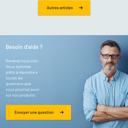
Autres articles
Besoin d'aide ?
Revenez nous voir.
Nous sommes
prêts à répondre à
toutes les
questions que
vous pourriez avoir
sur nos produits.
Envoyer une question