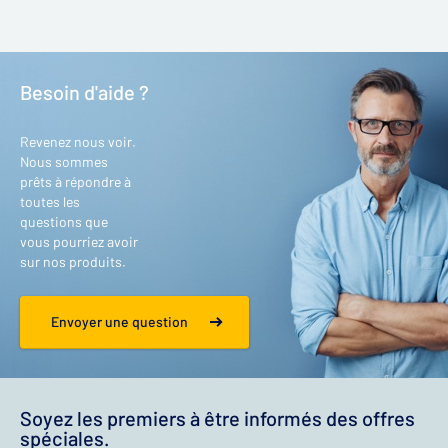
Besoin d'aide ?
Revenez nous voir.
Nous sommes
prêts à répondre à
toutes les
questions que
vous pourriez avoir
sur nos produits.
Envoyer une question
Soyez les premiers à être informés des offres
spéciales.