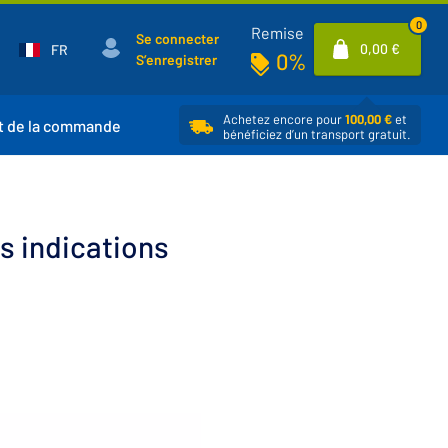
0
Remise
Se connecter
0,00 €
FR
0%
S’enregistrer
Achetez encore pour
100,00 €
et
t de la commande
bénéficiez d’un transport gratuit.
s indications