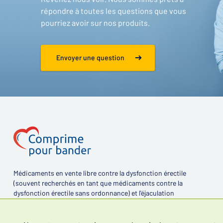
répondre à toutes les questions que vous
pourriez avoir sur nos produits.
Envoyer une question
Médicaments en vente libre contre la dysfonction érectile
(souvent recherchés en tant que médicaments contre la
dysfonction érectile sans ordonnance) et l'éjaculation
précoce.