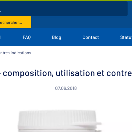
echercher...
l
FAQ
Blog
Contact
Statu
ontres indications
 composition, utilisation et contre
07.06.2018