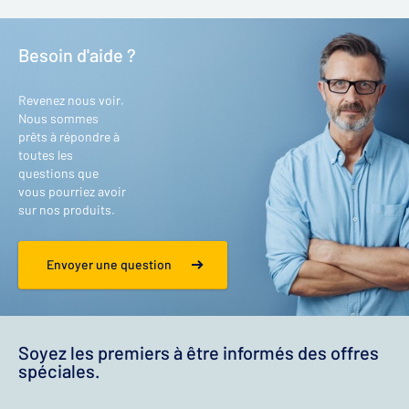
Besoin d'aide ?
Revenez nous voir.
Nous sommes
prêts à répondre à
toutes les
questions que
vous pourriez avoir
sur nos produits.
Envoyer une question
Soyez les premiers à être informés des offres
spéciales.