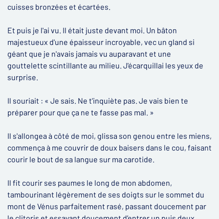
cuisses bronzées et écartées.
Et puis je l'ai vu. Il était juste devant moi. Un bâton
majestueux d'une épaisseur incroyable, vec un gland si
géant que je n'avais jamais vu auparavant et une
gouttelette scintillante au milieu. J'écarquillai les yeux de
surprise.
Il souriait : « Je sais. Ne t'inquiète pas. Je vais bien te
préparer pour que ça ne te fasse pas mal. »
Il s'allongea à côté de moi, glissa son genou entre les miens,
commença à me couvrir de doux baisers dans le cou, faisant
courir le bout de sa langue sur ma carotide.
Il fit courir ses paumes le long de mon abdomen,
tambourinant légèrement de ses doigts sur le sommet du
mont de Vénus parfaitement rasé, passant doucement par
le clitoris et essayant doucement d’entrer un puis deux