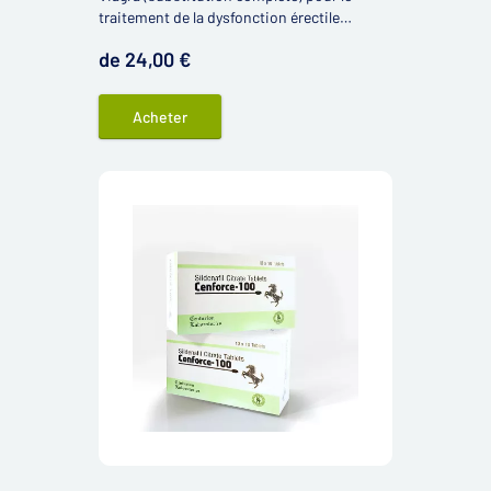
traitement de la dysfonction érectile
contenant la même substance active
de 24,00 €
sildénafil.
Acheter