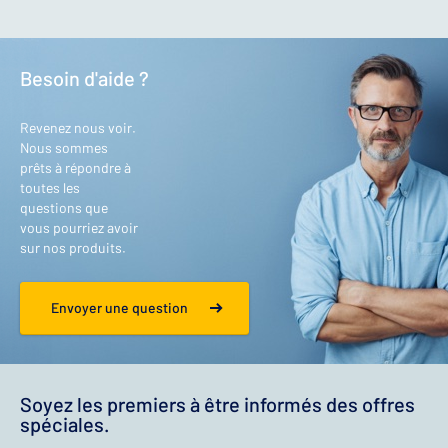
Besoin d'aide ?
Revenez nous voir.
Nous sommes
prêts à répondre à
toutes les
questions que
vous pourriez avoir
sur nos produits.
Envoyer une question
Soyez les premiers à être informés des offres
spéciales.