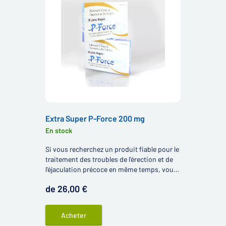
Extra Super P-Force 200 mg
En stock
Si vous recherchez un produit fiable pour le
traitement des troubles de l'érection et de
l'éjaculation précoce en même temps, vous
pourriez être intéressés par le produit Extra
de 26,00 €
Super P-Force 200 mg.
Acheter