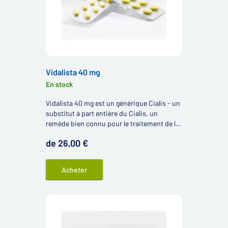
Vidalista 40 mg
En stock
Vidalista 40 mg est un générique Cialis - un
substitut à part entière du Cialis, un
remède bien connu pour le traitement de la
dysfonction érectile chez les hommes. Ce
de 26,00 €
produit contient 40 mg de substance active
tadalafil.
Acheter