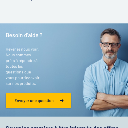
Besoin d'aide ?
Revenez nous voir.
Nous sommes
prêts à répondre à
toutes les
questions que
vous pourriez avoir
sur nos produits.
Envoyer une question