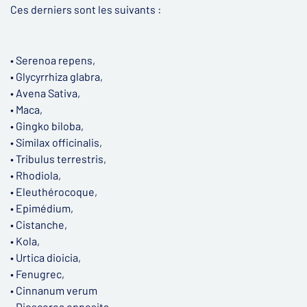
Ces derniers sont les suivants :
• Serenoa repens,
• Glycyrrhiza glabra,
• Avena Sativa,
• Maca,
• Gingko biloba,
• Similax officinalis,
• Tribulus terrestris,
• Rhodiola,
• Eleuthérocoque,
• Epimédium,
• Cistanche,
• Kola,
• Urtica dioicia,
• Fenugrec,
• Cinnanum verum
• Dioscorea opposita.