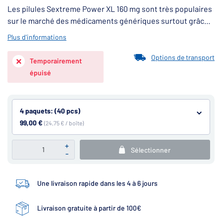
Les pilules Sextreme Power XL 160 mg sont très populaires
sur le marché des médicaments génériques surtout grâce à
sa forte efficacité et le prix avantageux. En ce qui concerne
Plus d'informations
des produits qui traitent les problèmes d´éjaculation
précoce, il s´agit d´un médicament vendu avec succès dans
Options de transport
Temporairement
le monde.
épuisé
4 paquets: (40 pcs)
99,00 €
(24,75 € / boîte)
+
Sélectionner
-
Une livraison rapide dans les 4 à 6 jours
Livraison gratuite à partir de 100€