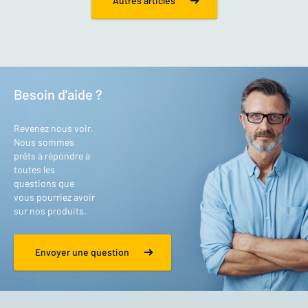
Autres articles
Besoin d'aide ?
Revenez nous voir.
Nous sommes
prêts à répondre à
toutes les
questions que
vous pourriez avoir
sur nos produits.
Envoyer une question