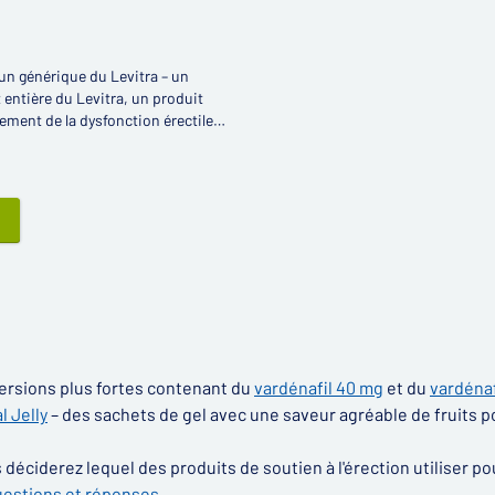
 un générique du Levitra – un
t entière du Levitra, un produit
tement de la dysfonction érectile
es.
ersions plus fortes contenant du
vardénafil 40 mg
et du
vardénaf
al Jelly
– des sachets de gel avec une saveur agréable de fruits po
déciderez lequel des produits de soutien à l'érection utiliser pou
uestions et réponses
.