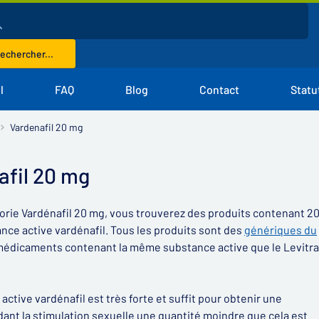
echercher...
l
FAQ
Blog
Contact
Statu
Vardenafil 20 mg
afil 20 mg
orie Vardénafil 20 mg, vous trouverez des produits contenant 2
ance active vardénafil. Tous les produits sont des
génériques du
 médicaments contenant la même substance active que le Levitra
active vardénafil est très forte et suffit pour obtenir une
ant la stimulation sexuelle une quantité moindre que cela est