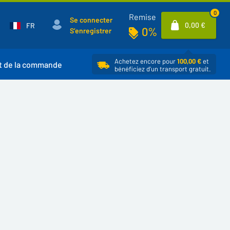
0
Remise
Se connecter
0,00 €
FR
0%
S’enregistrer
Achetez encore pour
100,00 €
et
t de la commande
bénéficiez d’un transport gratuit.
0