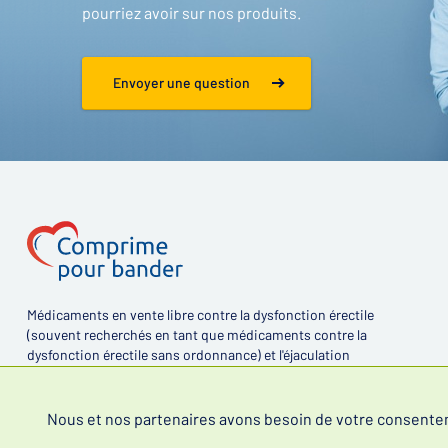
pourriez avoir sur nos produits.
Envoyer une question
Médicaments en vente libre contre la dysfonction érectile
(souvent recherchés en tant que médicaments contre la
dysfonction érectile sans ordonnance) et l'éjaculation
précoce.
Nous et nos partenaires avons besoin de votre consentemen