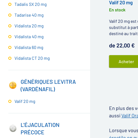
Valif 20 mg
Tadalis SX 20 mg
En stock
Tadarise 40 mg
Valif 20 mg est
Vidalista 20 mg
substitut à par
destiné au trai
Vidalista 40 mg
chez les homm
de 22,00 €
Vidalista 60 mg
Vidalista CT 20 mg
Acheter
GÉNÉRIQUES LEVITRA
(VARDÉNAFIL)
Valif 20 mg
En plus des v
aussi
Valif Or
L’ÉJACULATION
Lorsque vous 
PRÉCOCE
érectile en q