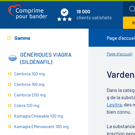
18 000
clients satisfaits
R
Gamme
Page d'accuei
GÉNÉRIQUES VIAGRA
Page d'accueil
(SILDÉNAFIL)
Varden
Cenforce 100 mg
Cenforce 150 mg
Dans la catég
Cenforce 200 mg
g de la subst
Levitra
, des
Cobra 120 mg
bien connu.
Kamagra Chewable 100 mg
La substance 
Kamagra Effervescent 100 mg
érection pend