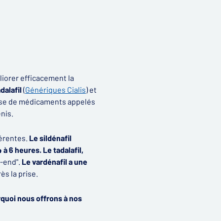
liorer efficacement la
adalafil
(
Génériques Cialis
) et
sse de médicaments appelés
nis.
férentes.
Le sildénafil
4 à 6 heures. Le tadalafil,
k-end".
Le vardénafil a une
s la prise.
rquoi nous offrons à nos