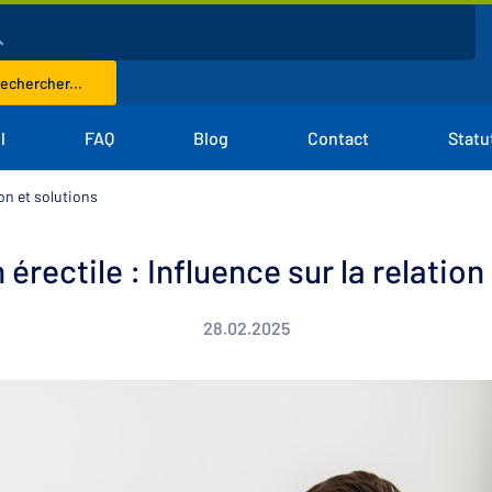
echercher...
l
FAQ
Blog
Contact
Statu
ion et solutions
érectile : Influence sur la relation
28.02.2025