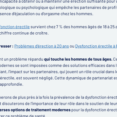
'incapacité à obtenir ou à maintenir une érection suffisante pour 
iologique ou psychologique qui empêche les partenaires de profite
absence d'éjaculation ou d'orgasme chez les hommes.
fonction érectile
survient chez 7 % des hommes âgés de 18 à 25 a
hiffre continue de croître.
resser :
Problèmes d'érection à 20 ans
ou
Dysfonction érectile à 
nt un problème répandu
qui touche les hommes de tous âges.
Ce
ernes se sont imposées comme des solutions efficaces dans le
nt, l'impact sur les partenaires, qui jouent un rôle crucial dans 
 érectile, est souvent négligé. Cette dynamique de partenariat e
 approfondie.
erons de plus près à la fois la prévalence de la dysfonction érec
et discuterons de l'importance de leur rôle dans le soutien de le
verses options de traitement modernes
pour la dysfonction érect
rer ce problème de santé.