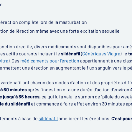
in
 érection complète lors de la masturbation
tion de l’érection même avec une forte excitation sexuelle
fonction érectile, divers médicaments sont disponibles pour amé
pes actifs courants incluent le
sildénafil
(
Génériques Viagra
), le
t
itra
). Ces
médicaments pour l'érection
appartiennent à une cla
 permettent une érection en augmentant le flux sanguin vers le pé
t le vardénafil ont chacun des modes d'action et des propriétés dif
 à 60 minutes
après l'ingestion et a une durée d'action d'environ
ce jusqu'à 36 heures,
ce qui lui a valu le surnom de "pilule du wee
le du sildénafil
et commence à faire effet environ 30 minutes aprè
aitements à base de
sildénafil
améliorent les érections.
C'est pou