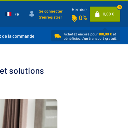
0
Remise
Se connecter
0,00 €
FR
0%
S’enregistrer
Achetez encore pour
100,00 €
et
t de la commande
bénéficiez d’un transport gratuit.
 et solutions