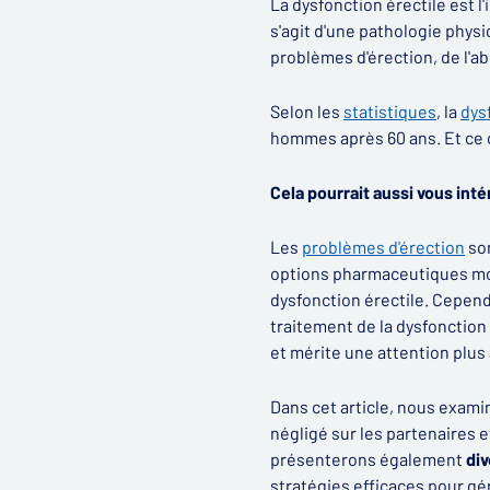
La dysfonction érectile est l
s'agit d'une pathologie phys
problèmes d'érection, de l'
Selon les
statistiques
, la
dys
hommes après 60 ans. Et ce c
Cela pourrait aussi vous inté
Les
problèmes d'érection
so
options pharmaceutiques mod
dysfonction érectile. Cependa
traitement de la dysfonction
et mérite une attention plus
Dans cet article, nous examin
négligé sur les partenaires 
présenterons également
di
stratégies efficaces pour gé