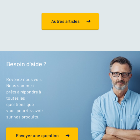
Autres articles
Besoin d'aide ?
Revenez nous voir.
Nous sommes
prêts à répondre à
toutes les
questions que
vous pourriez avoir
sur nos produits.
Envoyer une question