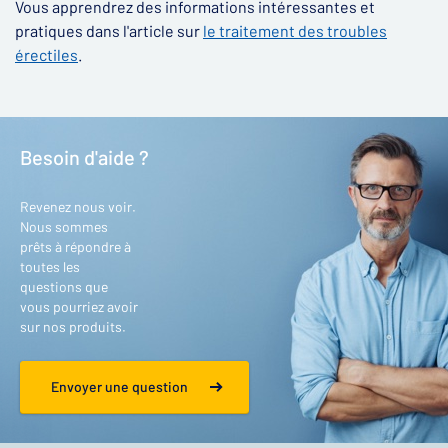
Vous apprendrez des informations intéressantes et
pratiques dans l'article sur
le traitement des troubles
érectiles
.
Besoin d'aide ?
Revenez nous voir.
Nous sommes
prêts à répondre à
toutes les
questions que
vous pourriez avoir
sur nos produits.
Envoyer une question