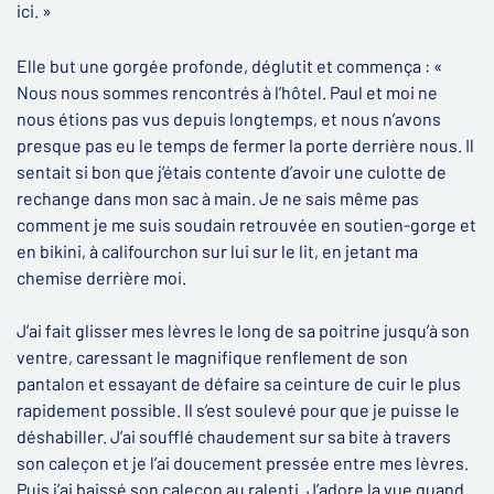
ici. »
Elle but une gorgée profonde, déglutit et commença : «
Nous nous sommes rencontrés à l’hôtel. Paul et moi ne
nous étions pas vus depuis longtemps, et nous n’avons
presque pas eu le temps de fermer la porte derrière nous. Il
sentait si bon que j’étais contente d’avoir une culotte de
rechange dans mon sac à main. Je ne sais même pas
comment je me suis soudain retrouvée en soutien-gorge et
en bikini, à califourchon sur lui sur le lit, en jetant ma
chemise derrière moi.
J’ai fait glisser mes lèvres le long de sa poitrine jusqu’à son
ventre, caressant le magnifique renflement de son
pantalon et essayant de défaire sa ceinture de cuir le plus
rapidement possible. Il s’est soulevé pour que je puisse le
déshabiller. J’ai soufflé chaudement sur sa bite à travers
son caleçon et je l’ai doucement pressée entre mes lèvres.
Puis j’ai baissé son caleçon au ralenti. J’adore la vue quand