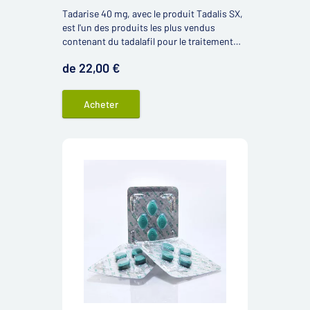
Tadarise 40 mg, avec le produit Tadalis SX,
est l'un des produits les plus vendus
contenant du tadalafil pour le traitement
des troubles de l'érection. C'est un substitut
de 22,00 €
à part entière du produit Cialis, appelé
générique Cialis.
Acheter