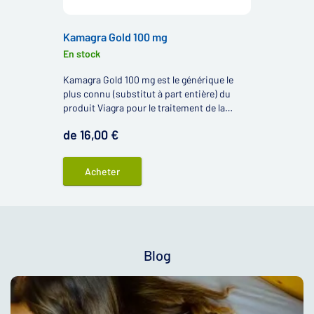
Kamagra Gold 100 mg
En stock
Kamagra Gold 100 mg est le générique le
plus connu (substitut à part entière) du
produit Viagra pour le traitement de la
dysfonction érectile contenant la substance
de 16,00 €
active sildénafil.
Acheter
Blog