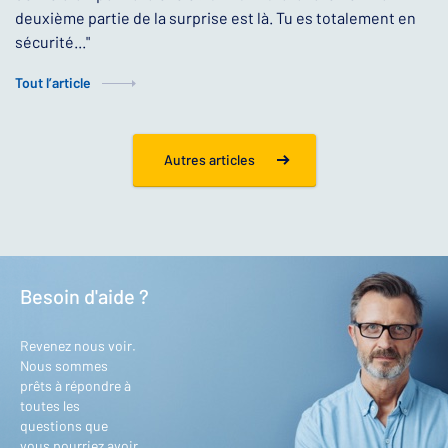
deuxième partie de la surprise est là. Tu es totalement en
sécurité..."
Tout l’article
Autres articles
Besoin d'aide ?
Revenez nous voir.
Nous sommes
prêts à répondre à
toutes les
questions que
vous pourriez avoir